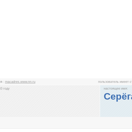
ип
:
macadres.www.nn.ru
пользователь имеет 
3 году
настоящее имя:
Серёг