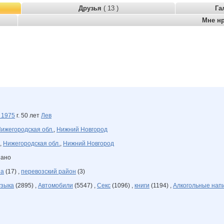
Друзья
( 13 )
Га
Мне н
а
1975
г. 50 лет
Лев
ижегородская обл.
,
Нижний Новгород
,
Нижегородская обл.
,
Нижний Новгород
зано
на
(17) ,
перевозский район
(3)
зыка
(2895) ,
Автомобили
(5547) ,
Секс
(1096) ,
книги
(1194) ,
Алкогольные нап