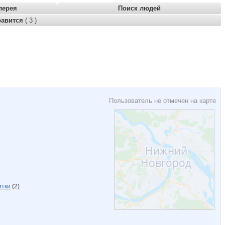
лерея
Поиск людей
равится
( 3 )
Пользователь не отмечен на карте
итки
(2)