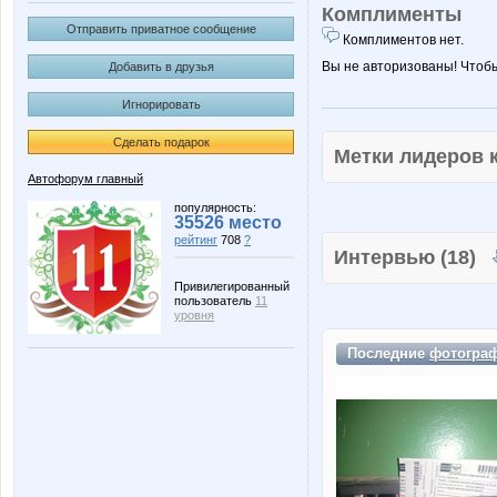
Комплименты
Отправить приватное сообщение
Комплиментов нет.
Вы не авторизованы! Чтоб
Добавить в друзья
Игнорировать
Сделать подарок
Метки лидеров
Автофорум главный
популярность:
35526 место
рейтинг
708
?
Интервью (18)
Привилегированный
пользователь
11
уровня
Последние
фотогра