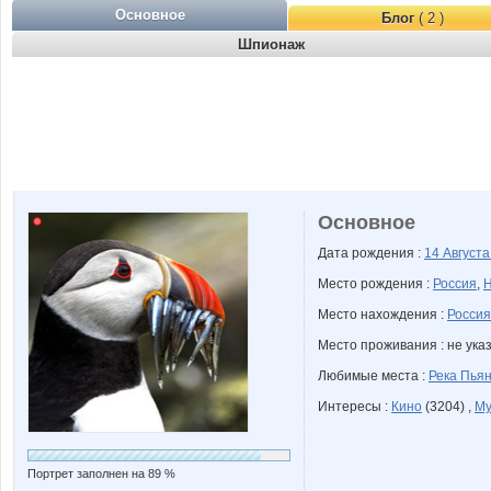
Основное
Блог
( 2 )
Шпионаж
Основное
Дата рождения :
14 Август
Место рождения :
Россия
,
Н
Место нахождения :
Россия
Место проживания : не ука
Любимые места :
Река Пья
Интересы :
Кино
(3204) ,
Му
Портрет заполнен на 89 %